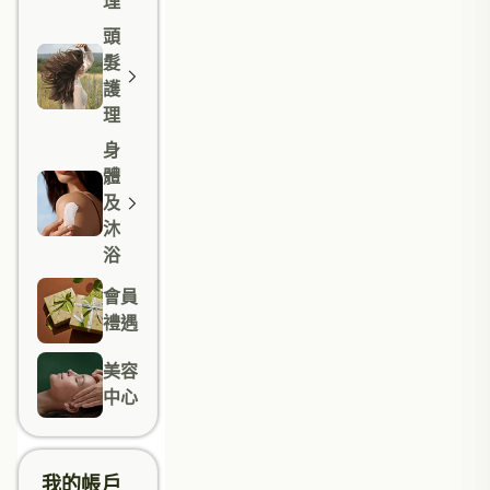
理
頭
髮
護
理
身
體
及
沐
浴
會員
禮遇
美容
中心
我的帳戶