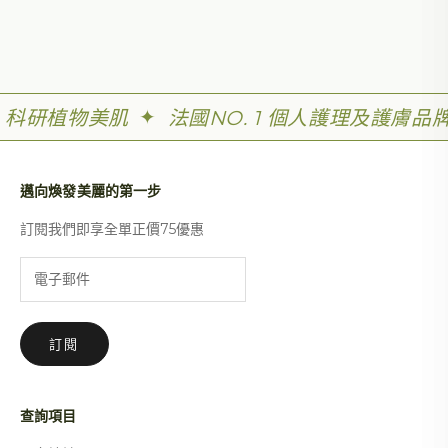
[全新推出] 花萃幹細胞再生煥肌水 花萃倍效煥活 瞬間高光再生
閱讀更多
✦
科研植物美肌
法國NO. 1 個人護理及護膚品
邁向煥發美麗的第一步
訂閱我們即享全單正價75優惠
訂閱
查詢項目