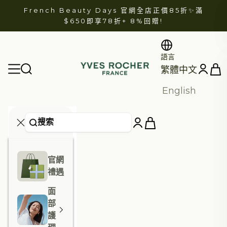
跳至內容
French Beauty Days 官網全店正價85折✨滿
$650即享78折+
8%回贈
!
語言
YVES ROCHER
開啟
開啟導航選單
開啟帳戶
繁體中文
English
官網
禮遇
面
部
護