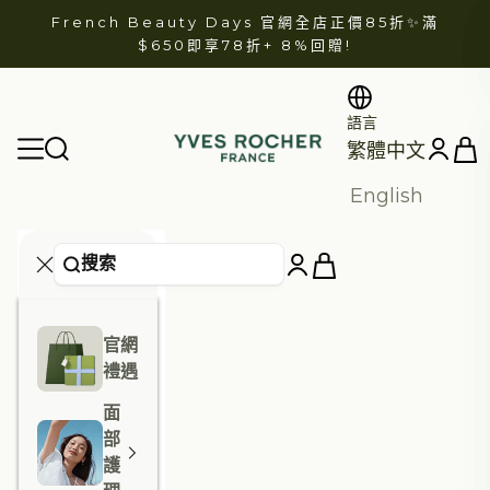
跳至內容
French Beauty Days 官網全店正價85折✨滿
$650即享78折+
8%回贈
!
語言
開啟
開啟導航選單
開啟帳戶
YVES ROCHER
繁體中文
English
官網
禮遇
面
部
護