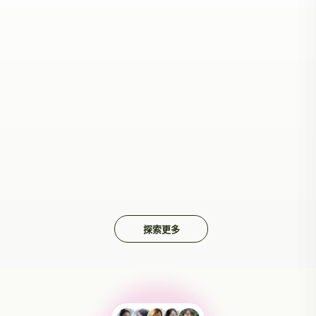
加入購物車
加入購物
【皇牌】防脫育髮洗髮
[皇牌] 防脫髮洗髮露
露套裝
300ml
$155
特價
送旅行裝脫育髮洗髮露50ml *3
支
$567
$358
原價
特價
探索更多