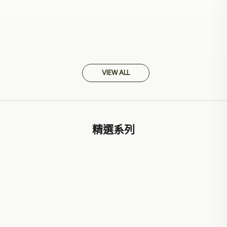
露套裝
$390
$280
原價
特價
送旅行裝脫育髮洗髮露50ml *3
支
$567
$358
原價
特價
VIEW ALL
精選系列
全新 金蓮花亮肌系列