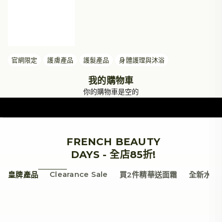
官網限定
護膚產品
護髮產品
身體護理與沐浴
我的購物車
你的購物車是空的
前往項目 1
前往項目 2
前往項目 3
前往項目 4
FRENCH BEAUTY
DAYS - 全店85折!
Clearance Sale
皇牌產品
買2件精華送面霜
全新水光
折扣 37%