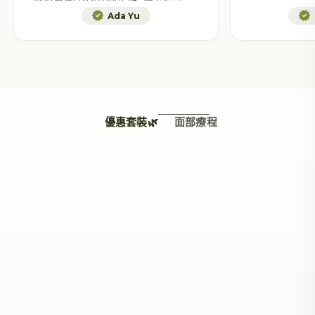
個髮質唔同左, 仲要係long lasting,
Ada Yu
唔係只係洗完頭幾個鐘有效果, 第二日
都仲係咁靚, 一定回購
優惠套裝🌿
面部療程
折扣 37%
折扣 28%
加入購物車
選擇選項
【皇牌】防脫育髮洗髮
亮澤護髮醋套裝