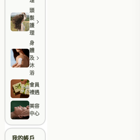
理
頭
髮
護
理
身
體
及
沐
浴
會員
禮遇
美容
中心
我的帳戶