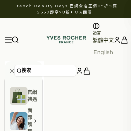
跳至內容
French Beauty Days 官網全店正價85折✨滿
$650即享78折+
8%回贈
!
語言
YVES ROCHER
開啟
開啟導航選單
開啟帳戶
繁體中文
English
官網
禮遇
面
部
護