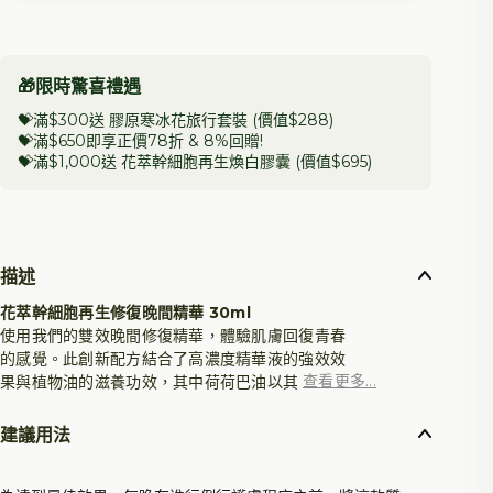
🎁限時驚喜禮遇
💝滿$300送 膠原寒冰花旅行套裝 (價值$288)
💝滿$650即享正價78折 &
8%回贈
!
💝滿$1,000送 花萃幹細胞再生煥白膠囊 (價值$695)
描述
花萃幹細胞再生修復晚間精華 30ml
使用我們的雙效晚間修復精華，體驗肌膚回復青春
的感覺。此創新配方結合了高濃度精華液的強效效
查看更多...
果與植物油的滋養功效，其中荷荷巴油以其卓越的
修護特性而聞名。
建議用法
一覺醒來，煥發明亮膚色，五官看起來更平滑，皺
紋更不明顯。持續使用後，肌膚會變得更緊緻、呈