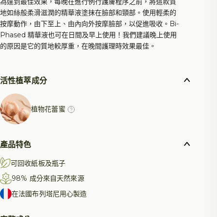
為達到最佳效果，每晚在進行例行護膚程序之前，將這款質
現再生狀態，並有明顯的修復效果。
地如絲般柔滑滋潤的精華液塗抹在臉部和頸部。使用輕柔的
創新科技： 受法國三項註冊專利保護，展現我們先
按摩動作，由下至上、由內向外按摩臉部，以促進吸收。Bi-
進的護膚方法。
Phased 精華液也可在日間及早上使用！我們建議晚上使用
天然萃取： 100% 採用天然萃取程序，確保純度與
的原因是它的質地較厚重，在晚間護理時效果最佳。
功效。
不含礦物油： 致力於肌膚健康，我們的配方不含礦
物油。
活性植萃成分
30 ml / 瓶裝
植物花蕾蜜
配方經皮膚學監督測試
*此款花蜜是從受保護的樹木上的一個花蕾中萃取出
來的。高科技製程可保存植物資源，並避免密集耕
作和採摘植物花蕾，有助於保護環境。
產品特色
可回收紙板及瓶子
98% 成分來自天然來源
在法國布列塔尼用心製造