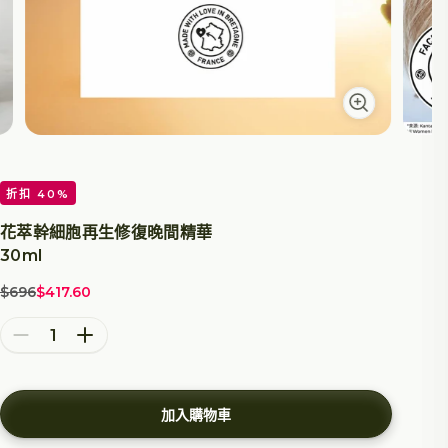
折扣 40%
花萃幹細胞再生修復晚間精華
30ml
$696
$417.60
原價
特價
減少數量
增加數量
加入購物車