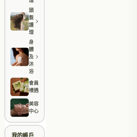
理
頭
髮
護
理
身
體
及
沐
浴
會員
禮遇
美容
中心
我的帳戶