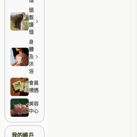
理
頭
髮
護
理
身
體
及
沐
浴
會員
禮遇
美容
中心
我的帳戶