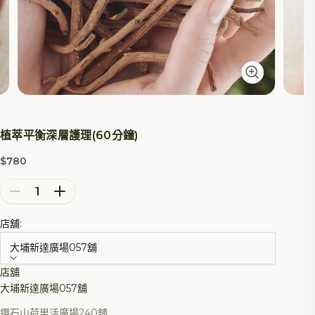
植萃平衡深層護理(60分鐘)
$780
特價
減少數量
增加數量
店舖:
大埔新達廣場057舖
店舖
大埔新達廣場057舖
鑽石山荷里活廣場240舖