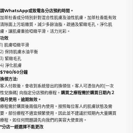
請WhatsApp或致電各分店預約時間。
加茶杜香成分特別針對混合性肌膚及油性肌膚，加茶杜香能有效
清除面上污垢雜質，減少多餘油脂，疏通及緊緻毛孔，淨化肌
膚，讓肌膚重拾啞緻平滑，活力光彩。
功效
1) 肌膚啞緻平滑
2) 保持肌膚水油平衡
3) 緊緻毛孔
4) 淨化肌膚
$780/60分鐘
換領方法:
客人付款後，會收到系統發出的換領信，客人可憑信內的[一次
性兌換碼] 向指定分店預約療程。
購買之療程需於購買日期內２
個月使用，逾期無效。
療程需於購買後兩個月內使用。按照每位客人的肌膚狀態及需
要，部份療程不適宜頻繁使用，因此並不建議於短期內大量購買
療程，如任何問題請先向我們的美容大使查詢。
*分店一經選擇不能更改