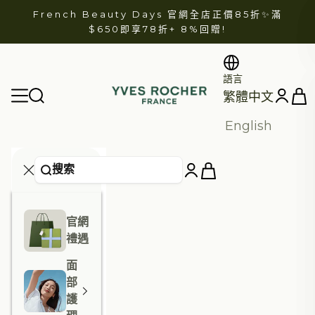
跳至內容
French Beauty Days 官網全店正價85折✨滿
$650即享78折+
8%回贈
!
語言
YVES ROCHER
開啟
開啟導航選單
開啟帳戶
繁體中文
English
官網
禮遇
面
部
護