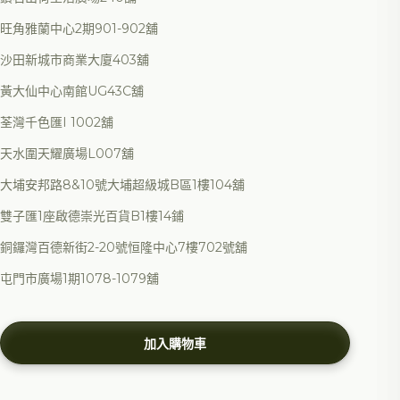
旺角雅蘭中心2期901-902舖
沙田新城市商業大廈403舖
黃大仙中心南館UG43C舖
荃灣千色匯I 1002舖
天水圍天耀廣場L007舖
大埔安邦路8&10號大埔超級城B區1樓104舖
雙子匯1座啟德崇光百貨B1樓14鋪
銅鑼灣百德新街2-20號恒隆中心7樓702號舖
屯門市廣場1期1078-1079舖
加入購物車