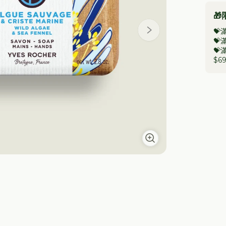

💝
💝
💝
$69