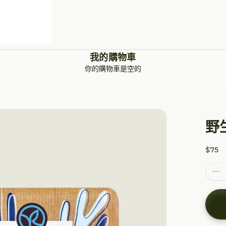
我的購物車
你的購物車是空的
野
$75
特價
減