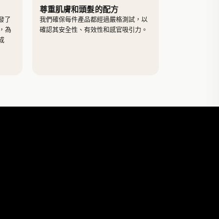
尊重肌膚和頭髮的配方
發了
我們確保每件產品都經過嚴格測試，以
藝，為
確認其安全性、有效性和感官吸引力。
成
 IT"