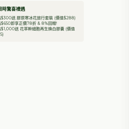
限時驚喜禮遇
滿$300送 膠原寒冰花旅行套裝 (價值$288)
滿$650即享正價78折 &
8%回贈
!
滿$1,000送 花萃幹細胞再生煥白膠囊 (價值
5)