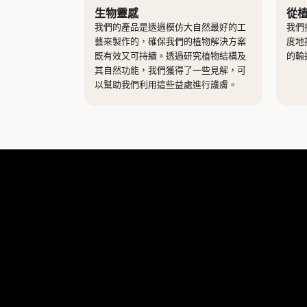
生物靈感
從
我們的產品是透過模仿大自然最好的工
我們
藝來製作的，確保我們的植物解決方案
度地
既有效又可持續。透過研究植物結構及
的輸
其自然功能，我們獲得了一些見解，可
以幫助我們利用這些益處進行護膚。
"NA