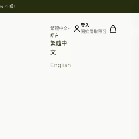
8%回贈
!
登入
開啟購物車
繁體中文
開始賺取積分
語言
繁體中
文
English