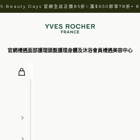
ch Beauty Days 官網全店正價85折✨滿$650即享78折+
YVES ROCHER
官網禮遇
面部護理
頭髮護理
身體及沐浴
會員禮遇
美容中心