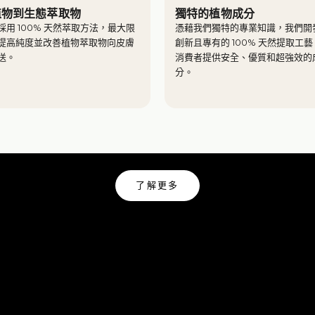
植物到生態萃取物
獨特的植物成分
採用 100% 天然萃取方法，最大限
憑藉我們獨特的專業知識，我們開
提高純度並改善植物萃取物向皮膚
創新且專有的 100% 天然提取工
送。
消費者提供安全、優質和超強效的
分。
Yves Rocher
TURE IS MY GUIDE I JUST FOLLOW
了解更多