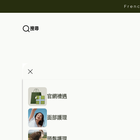
跳至內容
Fren
搜尋
官網禮遇
面部護理
頭髮護理