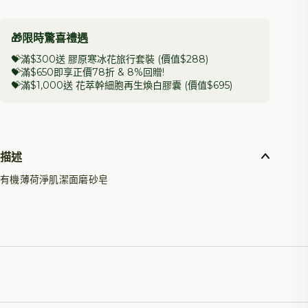
🎁限時驚喜禮遇
💝滿$300送 膠原寒冰花旅行套裝 (價值$288)
💝滿$650即享正價78折 &
8%回贈
!
💝滿$1,000送 花萃幹細胞再生煥白膠囊 (價值$695)
描述
有機薄荷淨肌潔面磨砂皂