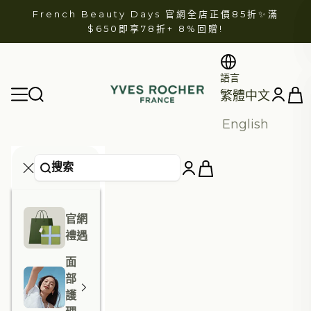
跳至內容
French Beauty Days 官網全店正價85折✨滿
$650即享78折+
8%回贈
!
語言
YVES ROCHER
開啟
開啟導航選單
開啟帳戶
繁體中文
English
官網
禮遇
面
部
護