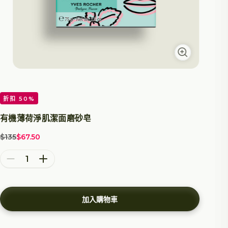
折扣 50%
有機薄荷淨肌潔面磨砂皂
$135
$67.50
原價
特價
減少數量
增加數量
加入購物車