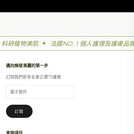
✦
科研植物美肌
法國NO. 1 個人護理及護膚品
邁向煥發美麗的第一步
訂閱我們即享全單正價75優惠
訂閱
查詢項目