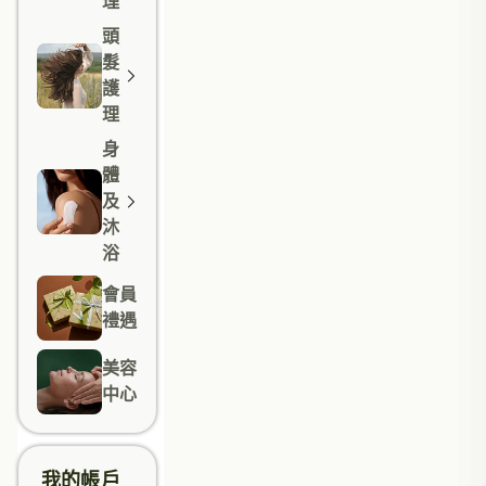
理
頭
髮
護
理
身
體
及
沐
浴
會員
禮遇
美容
中心
我的帳戶