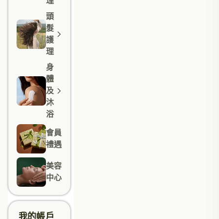
理
頭
髮
護
理
身
體
及
沐
浴
會員
禮遇
美容
中心
我的帳戶