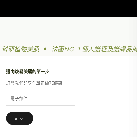
✦
科研植物美肌
法國NO. 1 個人護理及護膚品
邁向煥發美麗的第一步
訂閱我們即享全單正價75優惠
訂閱