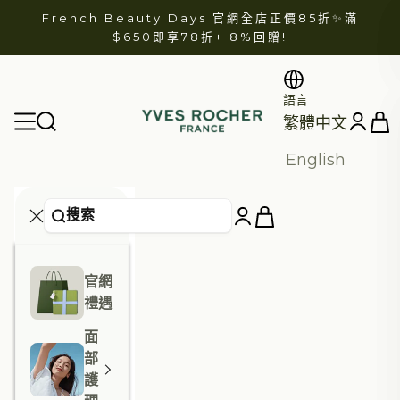
跳至內容
French Beauty Days 官網全店正價85折✨滿
$650即享78折+
8%回贈
!
語言
YVES ROCHER
開啟
開啟導航選單
開啟帳戶
繁體中文
English
官網
禮遇
面
部
護