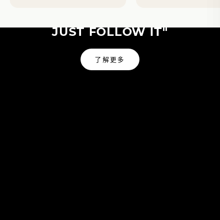
"NATURE IS MY GUIDE I
JUST FOLLOW IT"
了解更多