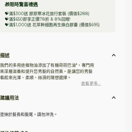
🎁限時驚喜禮遇
💝滿$300送 膠原寒冰花旅行套裝 (價值$288)
💝滿$650即享正價78折 &
8%回贈
!
💝滿$1,000送 花萃幹細胞再生煥白膠囊 (價值$695)
描述
我們的多用途植物油添加了有機荷荷巴油*，專門用
來深層滋養和提升您秀髮的自然美。是讓您的秀髮
看起來光澤、柔順、絲滑的理想選擇。
查看更多...
用法：
建議用法
避開髮根，將護髮精華塗於頭髮中段至髮尾即可。
配合梳整，可使護髮精華更均勻地滲透髮絲。不用
塗抹於髮長和髮尾。請勿沖洗。
沖洗。
3.3 fl.oz. / 100 毫升