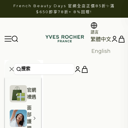
跳至內容
French Beauty Days 官網全店正價85折✨滿
$650即享78折+
8%回贈
!
語言
YVES ROCHER
開啟
開啟導航選單
開啟帳戶
繁體中文
English
官網
禮遇
面
部
護