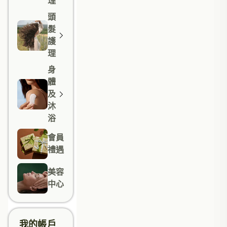
理
頭
髮
護
理
身
體
及
沐
浴
會員
禮遇
美容
中心
我的帳戶