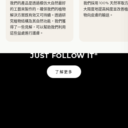
我們的產品是透過模仿大自然最好
我們採用 100% 天然萃取
的工藝來製作的，確保我們的植物
大限度地提高純度並改善
解決方案既有效又可持續。透過研
物向皮膚的輸送。
究植物結構及其自然功能，我們獲
得了一些見解，可以幫助我們利用
Yves Rocher
這些益處進行護膚。
"NATURE IS MY GUIDE I
JUST FOLLOW IT"
了解更多