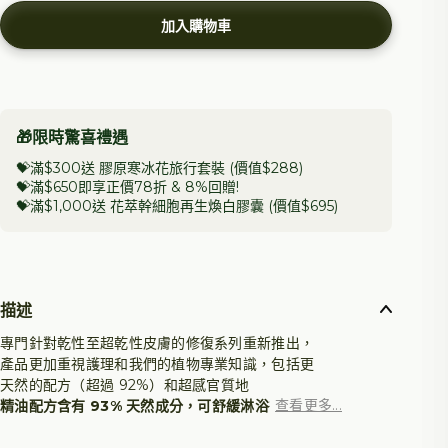
加入購物車
🎁限時驚喜禮遇
💝滿$300送 膠原寒冰花旅行套裝 (價值$288)
💝滿$650即享正價78折 &
8%回贈
!
💝滿$1,000送 花萃幹細胞再生煥白膠囊 (價值$695)
描述
專門針對乾性至超乾性皮膚的修復系列重新推出，
產品更加重視護理和我們的植物專業知識，包括更
天然的配方（超過 92%）
和
超感官質地
查看更多...
精油配方含
有 93% 天然成分
，可舒緩淋浴後的緊
繃感，讓肌膚柔滑。我們建議將其塗抹在
濕潤的皮