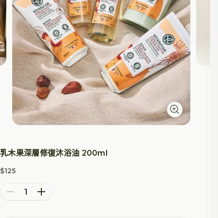
乳木果深層修復沐浴油 200ml
$125
特價
減少數量
增加數量